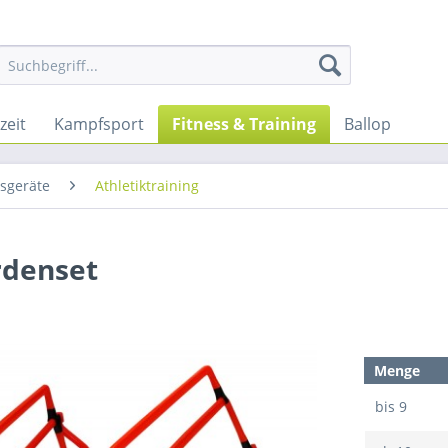
zeit
Kampfsport
Fitness & Training
Ballop
gsgeräte
Athletiktraining
rdenset
Menge
bis
9