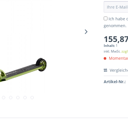
Ich habe 
genommen.
155,87
Inhalt:
1
inkl. MwSt.
zzg
Momentan 
Vergleic
Artikel-Nr.: